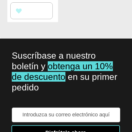
AÑADIR
A
LA
LISTA
DE
Suscríbase a nuestro
DESEOS
boletín y
obtenga un 10%
de descuento
en su primer
pedido
Inscríbase
a
nuestro
boletín