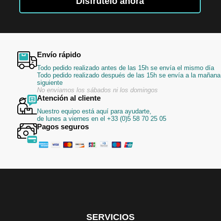
Disfrútelo ahora
de
noticias:
Envío rápido
Todo pedido realizado antes de las 15h se envía el mismo día
Todo pedido realizado después de las 15h se envía a la mañana
siguiente
No enviamos los sábados ni los domingos
Atención al cliente
Nuestro equipo está aquí para ayudarte,
de lunes a viernes en el +33 (0)5 58 70 25 05
Pagos seguros
SERVICIOS