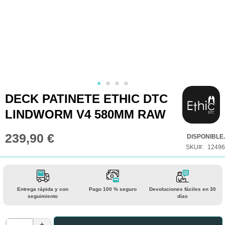
Saltar
DECK PATINETE ETHIC DTC
al
LINDWORM V4 580MM RAW
comienzo
de
239,90 €
DISPONIBLE.
la
SKU
12496
galería
de
imágenes
Entrega rápida y con
Pago 100 % seguro
Devoluciones fáciles en 30
seguimiento
días
+