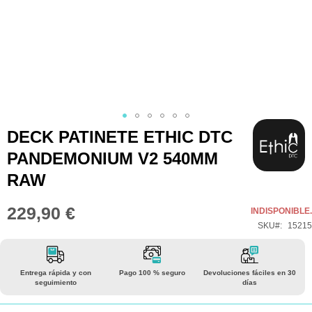
Saltar
DECK PATINETE ETHIC DTC
al
PANDEMONIUM V2 540MM
comienzo
RAW
de
la
229,90 €
INDISPONIBLE.
galería
SKU
15215
de
imágenes
Entrega rápida y con
Pago 100 % seguro
Devoluciones fáciles en 30
seguimiento
días