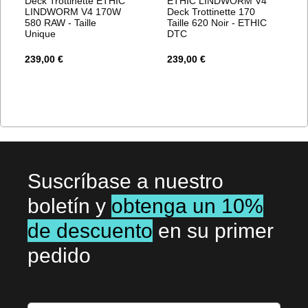
Deck Trottinette ETHIC
ETHIC LINDWORM V4
LINDWORM V4 170W
Deck Trottinette 170
580 RAW - Taille
Taille 620 Noir - ETHIC
Unique
DTC
239,00 €
239,00 €
Suscríbase a nuestro
boletín y
obtenga un 10%
de descuento
en su primer
pedido