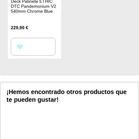
Deck Patinete ETHIC
DTC Pandemonium V2
540mm Chrome Blue
229,90 €
AÑADIR
A
LA
LISTA
DE
¡Hemos encontrado otros productos que
te pueden gustar!
DESEOS