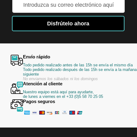
Inscríbase
a
nuestro
boletín
Disfrútelo ahora
de
noticias:
Envío rápido
Todo pedido realizado antes de las 15h se envía el mismo día
Todo pedido realizado después de las 15h se envía a la mañana
siguiente
No enviamos los sábados ni los domingos
Atención al cliente
Nuestro equipo está aquí para ayudarte,
de lunes a viernes en el +33 (0)5 58 70 25 05
Pagos seguros