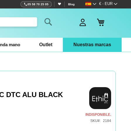
Lenguaje
Moneda
€ - EUR
05 58 70 25 05
Blog
Mi cesta
Search
nda mano
Outlet
Nuestras marcas
C DTC ALU BLACK
INDISPONIBLE.
SKU
2184