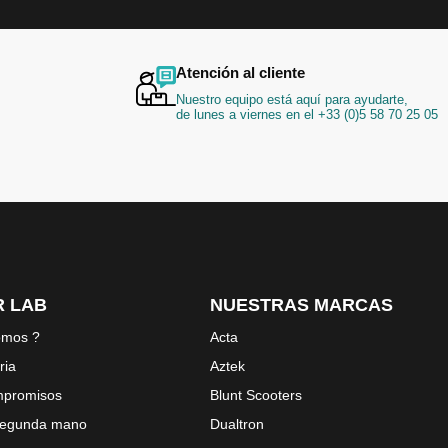
de
noticias:
Atención al cliente
Nuestro equipo está aquí para ayudarte,
de lunes a viernes en el +33 (0)5 58 70 25 05
 LAB
NUESTRAS MARCAS
omos ?
Acta
ria
Aztek
mpromisos
Blunt Scooters
 segunda mano
Dualtron