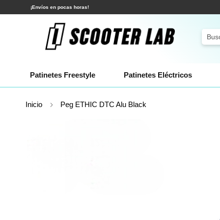
Ir
¡Envíos en pocas horas!
al
contenido
Sear
Patinetes Freestyle
Patinetes Eléctricos
Inicio
Peg ETHIC DTC Alu Black
Saltar
al
final
de
la
galería
de
imágenes