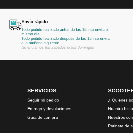
Envío rápido
Todo pedido realizado antes de las 15h se envía el
mismo día
Todo pedido realizado después de las 15h se envía
a la mañana siguiente
No enviamos los sábados ni los domingos
SERVICIOS
SCOOTER
Seguir mi pedido
¿ Quiénes s
Entrega y devoluciones
Nuestra histo
Guía de compra
Nuestros co
Patinete de