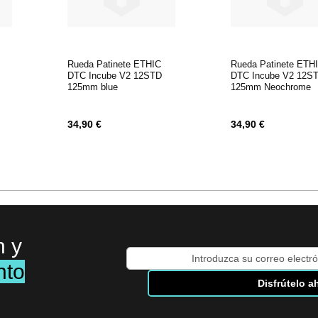
Rueda Patinete ETHIC
Rueda Patinete ETH
DTC Incube V2 12STD
DTC Incube V2 12S
125mm blue
125mm Neochrome
34,90 €
34,90 €
n y
Inscríbase
nto
a
Disfrútelo a
nuestro
boletín