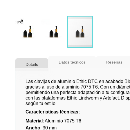
Saltar
al
Datos técnicos
Reseñas
Details
comienzo
de
la
Las clavijas de aluminio Ethic DTC en acabado Bla
galería
gracias al uso de aluminio 7075 T6. Con un diámet
permitiendo una perfecta adaptación a tu configura
de
con las plataformas Ethic Lindworm y Artefact. Dispo
imágenes
según tu estilo.
Características técnicas:
Material
: Aluminio 7075 T6
Ancho
: 30 mm