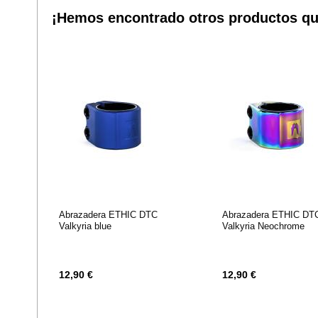
¡Hemos encontrado otros productos qu
DE
DE
DESEOS
DESEOS
Abrazadera ETHIC DTC
Abrazadera ETHIC DT
Valkyria blue
Valkyria Neochrome
12,90 €
12,90 €