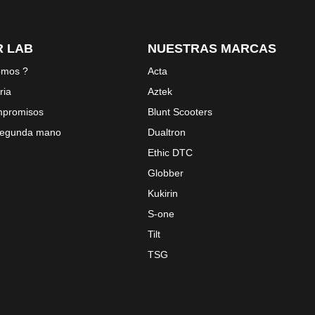
 LAB
NUESTRAS MARCAS
omos ?
Acta
ria
Aztek
mpromisos
Blunt Scooters
 segunda mano
Dualtron
Ethic DTC
Globber
Kukirin
S-one
Tilt
TSG