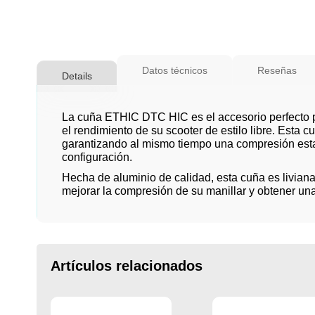
Saltar
al
Datos técnicos
Reseñas
Details
comienzo
de
la
La cuña ETHIC DTC HIC es el accesorio perfecto pa
galería
el rendimiento de su scooter de estilo libre. Esta
garantizando al mismo tiempo una compresión establ
de
configuración.
imágenes
Hecha de aluminio de calidad, esta cuña es liviana
mejorar la compresión de su manillar y obtener un
Artículos relacionados