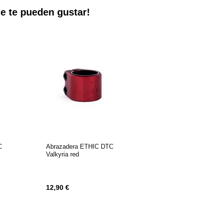
e te pueden gustar!
DE
DE
DESEOS
DESEOS
C
Abrazadera ETHIC DTC
Valkyria red
12,90 €