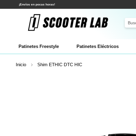
Ir
¡Envíos en pocas horas!
al
contenido
Sear
Patinetes Freestyle
Patinetes Eléctricos
Inicio
Shim ETHIC DTC HIC
Saltar
al
final
de
la
galería
de
imágenes