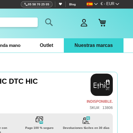
Lenguaje
Moneda
€ - EUR
05 58 70 25 05
Blog
Mi cesta
Search
nda mano
Outlet
Nuestras marcas
IC DTC HIC
INDISPONIBLE.
SKU
13806
y con
Pago 100 % seguro
Devoluciones fáciles en 30 días
o