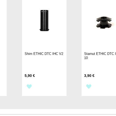
Shim ETHIC DTC IHC V2
Starnut ETHIC DTC 
10
5,90 €
3,90 €
AÑADIR
AÑADIR
A
A
LA
LA
LISTA
LISTA