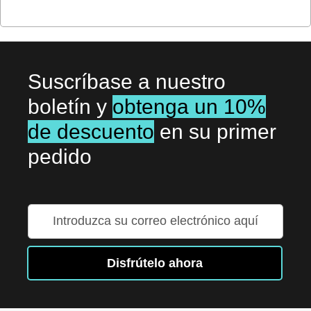
Suscríbase a nuestro
boletín y
obtenga un 10%
de descuento
en su primer
pedido
Inscríbase
a
nuestro
boletín
Disfrútelo ahora
de
noticias: