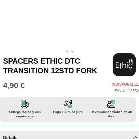
Saltar
SPACERS ETHIC DTC
al
TRANSITION 12STD FORK
comienzo
de
4,90 €
INDISPONIBLE.
la
SKU
12552
galería
de
imágenes
Entrega rápida y con
Pago 100 % seguro
Devoluciones fáciles en 30
seguimiento
días
Details