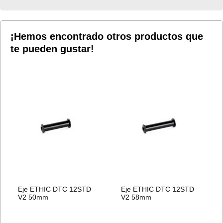
LISTA
LISTA
DE
DE
¡Hemos encontrado otros productos que
te pueden gustar!
DESEOS
DESEOS
Eje ETHIC DTC 12STD
Eje ETHIC DTC 12STD
V2 50mm
V2 58mm