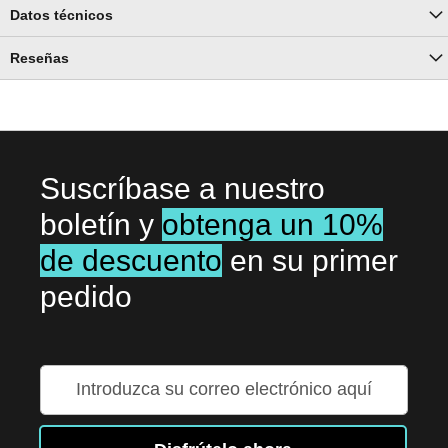
Datos técnicos
Reseñas
Suscríbase a nuestro
boletín y
obtenga un 10%
de descuento
en su primer
pedido
Inscríbase
a
nuestro
boletín