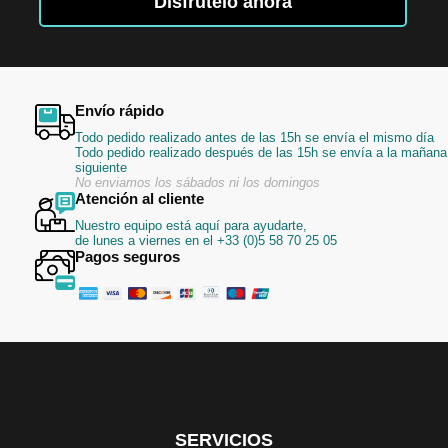
Disfrútelo ahora
de
noticias:
Envío rápido
Todo pedido realizado antes de las 15h se envía el mismo día
Todo pedido realizado después de las 15h se envía a la mañana
siguiente
No enviamos los sábados ni los domingos
Atención al cliente
Nuestro equipo está aquí para ayudarte,
de lunes a viernes en el +33 (0)5 58 70 25 05
Pagos seguros
SERVICIOS