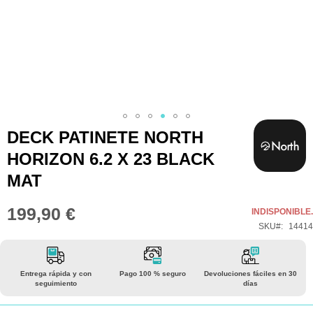
Saltar
DECK PATINETE NORTH
al
HORIZON 6.2 X 23 BLACK
comienzo
MAT
de
la
199,90 €
INDISPONIBLE.
galería
SKU
14414
de
imágenes
Entrega rápida y con
Pago 100 % seguro
Devoluciones fáciles en 30
seguimiento
días