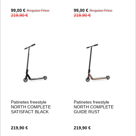
Special
Special
99,00 €
99,00 €
Regular Price
Regular Price
Price
Price
219,90 €
219,90 €
Patinetes freestyle
Patinetes freestyle
NORTH COMPLETE
NORTH COMPLETE
SATISFACT BLACK
GUIDE RUST
219,90 €
219,90 €