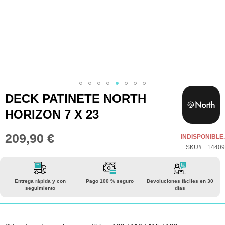
Saltar
DECK PATINETE NORTH
al
HORIZON 7 X 23
comienzo
de
209,90 €
INDISPONIBLE.
la
SKU
14409
galería
de
imágenes
Entrega rápida y con
Pago 100 % seguro
Devoluciones fáciles en 30
seguimiento
días