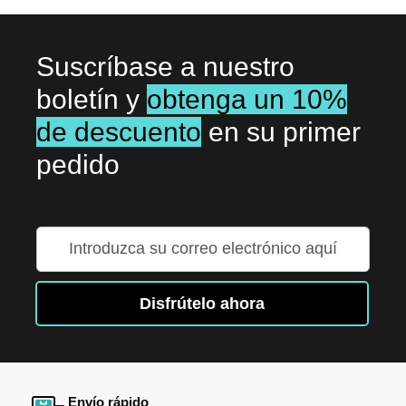
Suscríbase a nuestro
boletín y
obtenga un 10%
de descuento
en su primer
pedido
Inscríbase
a
nuestro
boletín
Disfrútelo ahora
de
noticias:
Envío rápido