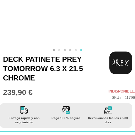
Saltar
DECK PATINETE PREY
al
TOMORROW 6.3 X 21.5
comienzo
CHROME
de
la
239,90 €
INDISPONIBLE.
galería
SKU
11796
de
imágenes
Entrega rápida y con
Pago 100 % seguro
Devoluciones fáciles en 30
seguimiento
días