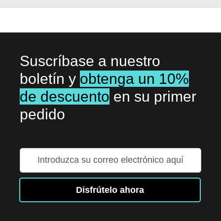
Suscríbase a nuestro
boletín y
obtenga un 10%
de descuento
en su primer
pedido
Inscríbase
a
nuestro
boletín
Disfrútelo ahora
de
noticias: