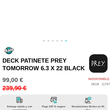
Saltar
al
comienzo
DECK PATINETE PREY
de
TOMORROW 6.3 X 22 BLACK
la
galería
99,00 €
Special
INDISPONIBLE.
de
Price
SKU
11797
239,90 €
imágenes
Entrega rápida y con
Pago 100 % seguro
Devoluciones fáciles en 30
seguimiento
días