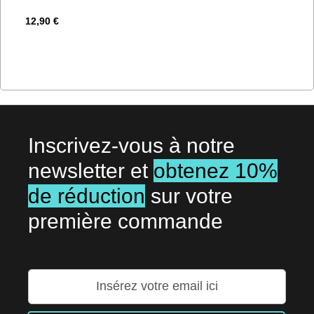
12,90 €
Inscrivez-vous à notre
newsletter et
obtenez 10%
de réduction
sur votre
première commande
Inscription
à
notre