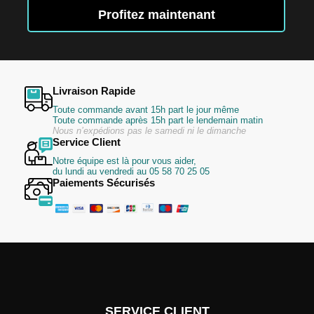
lettre
Profitez maintenant
d’information
:
Livraison Rapide
Toute commande avant 15h part le jour même
Toute commande après 15h part le lendemain matin
Nous n’expédions pas le samedi ni le dimanche
Service Client
Notre équipe est là pour vous aider,
du lundi au vendredi au 05 58 70 25 05
Paiements Sécurisés
SERVICE CLIENT