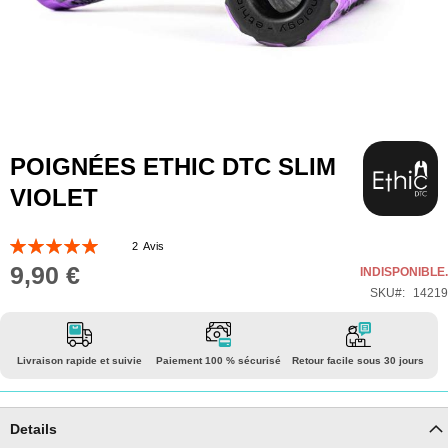
Skip
POIGNÉES ETHIC DTC SLIM
to
VIOLET
the
beginning
Évaluation:
2
Avis
of
100
100
% of
9,90 €
INDISPONIBLE.
the
SKU
14219
images
gallery
Livraison rapide et suivie
Paiement 100 % sécurisé
Retour facile sous 30 jours
Details