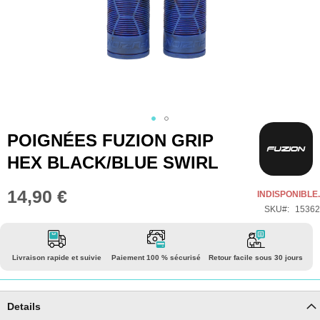
Skip
POIGNÉES FUZION GRIP
to
HEX BLACK/BLUE SWIRL
the
beginning
14,90 €
INDISPONIBLE.
of
SKU
15362
the
images
gallery
Livraison rapide et suivie
Paiement 100 % sécurisé
Retour facile sous 30 jours
Details