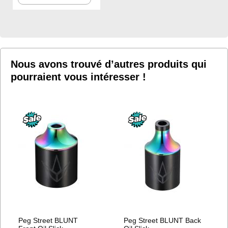
À
MA
LISTE
D’ENVIE
Nous avons trouvé d’autres produits qui
pourraient vous intéresser !
Peg Street BLUNT
Peg Street BLUNT Back