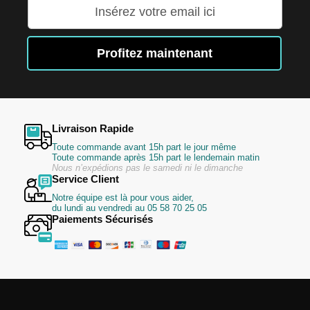
Inscription
à
notre
lettre
Profitez maintenant
d’information
:
Livraison Rapide
Toute commande avant 15h part le jour même
Toute commande après 15h part le lendemain matin
Nous n’expédions pas le samedi ni le dimanche
Service Client
Notre équipe est là pour vous aider,
du lundi au vendredi au 05 58 70 25 05
Paiements Sécurisés