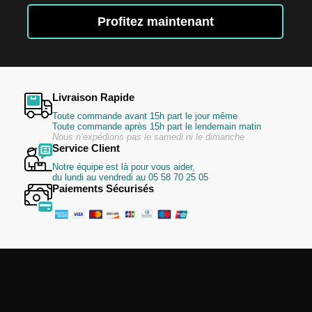
notre
lettre
Profitez maintenant
d’information
:
Livraison Rapide
Toute commande avant 15h part le jour même
Toute commande après 15h part le lendemain matin
Nous n’expédions pas le samedi ni le dimanche
Service Client
Notre équipe est là pour vous aider,
du lundi au vendredi au 05 58 70 25 05
Paiements Sécurisés