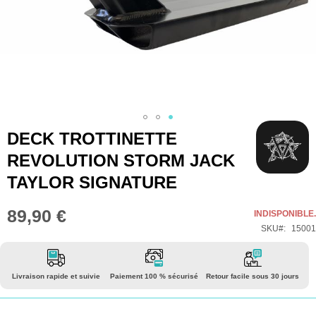
Skip
DECK TROTTINETTE
to
REVOLUTION STORM JACK
the
TAYLOR SIGNATURE
beginning
of
89,90 €
INDISPONIBLE.
the
SKU
15001
images
gallery
Livraison rapide et suivie
Paiement 100 % sécurisé
Retour facile sous 30 jours