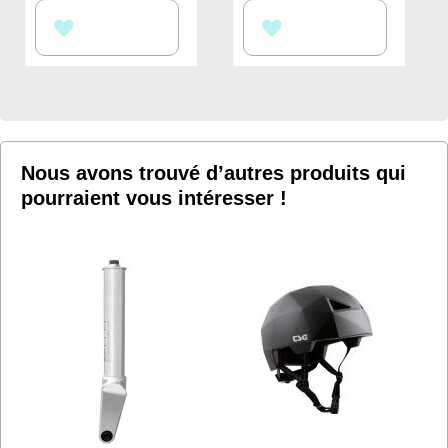
AJOUTER
AJOUTER
À
À
MA
MA
LISTE
LISTE
D’ENVIE
D’ENVIE
Nous avons trouvé d’autres produits qui
pourraient vous intéresser !