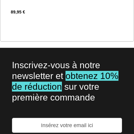
89,95 €
Inscrivez-vous à notre
newsletter et
obtenez 10%
de réduction
sur votre
première commande
Inscription
à