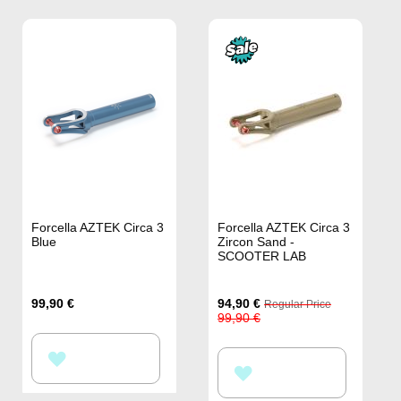
Forcella AZTEK Circa 3
Forcella AZTEK Circa 3
Blue
Zircon Sand -
SCOOTER LAB
Special
99,90 €
94,90 €
Regular Price
Price
99,90 €
AGGIUNGI
AGGIUNGI
ALLA