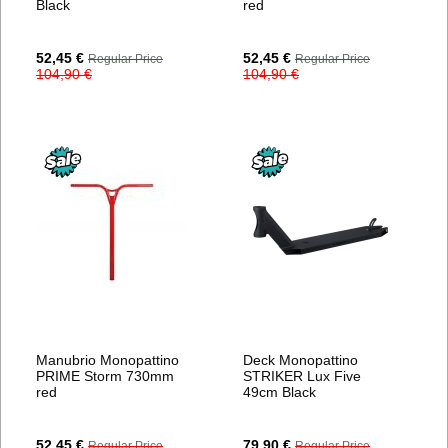
Black
red
Special
Special
52,45 €
52,45 €
Regular Price
Regular Price
Price
Price
104,90 €
104,90 €
Manubrio Monopattino
Deck Monopattino
PRIME Storm 730mm
STRIKER Lux Five
red
49cm Black
Special
Special
52,45 €
79,90 €
Regular Price
Regular Price