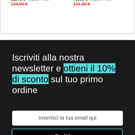
Price
Price
104,90 €
104,90 €
Iscriviti alla nostra
newsletter e
ottieni il 10%
di sconto
sul tuo primo
ordine
Iscriviti
alla
nostra