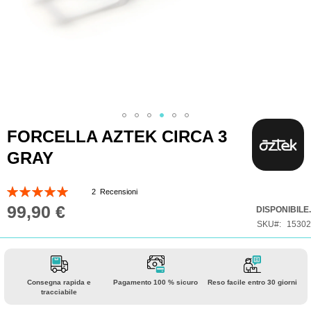
Vai
FORCELLA AZTEK CIRCA 3
all'inizio
GRAY
della
galleria
Valutazione:
2
Recensioni
di
100
100
% of
99,90 €
DISPONIBILE.
immagini
SKU
15302
Consegna rapida e
Pagamento 100 % sicuro
Reso facile entro 30 giorni
tracciabile