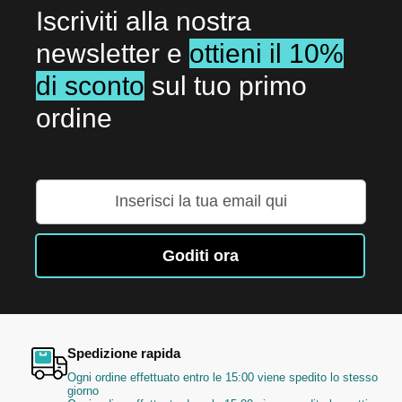
Iscriviti alla nostra
newsletter e
ottieni il 10%
di sconto
sul tuo primo
ordine
Iscriviti
alla
nostra
Newsletter:
Goditi ora
Spedizione rapida
Ogni ordine effettuato entro le 15:00 viene spedito lo stesso
giorno