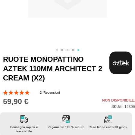
Vai
RUOTE MONOPATTINO
all'inizio
AZTEK 110MM ARCHITECT 2
della
CREAM (X2)
galleria
di
Valutazione:
2
Recensioni
immagini
100
100
% of
59,90 €
NON DISPONIBILE.
SKU
15306
Consegna rapida e
Pagamento 100 % sicuro
Reso facile entro 30 giorni
tracciabile