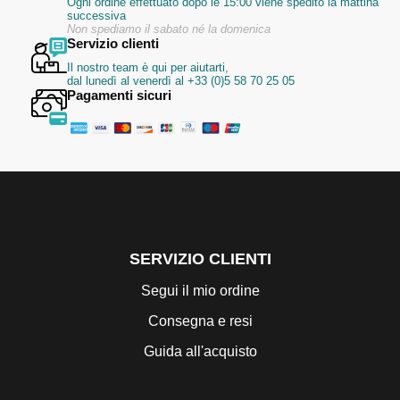
Ogni ordine effettuato dopo le 15:00 viene spedito la mattina
successiva
Non spediamo il sabato né la domenica
Servizio clienti
Il nostro team è qui per aiutarti,
dal lunedì al venerdì al +33 (0)5 58 70 25 05
Pagamenti sicuri
SERVIZIO CLIENTI
Segui il mio ordine
Consegna e resi
Guida all'acquisto