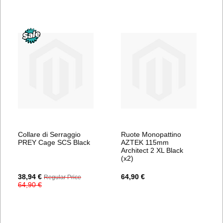
Collare di Serraggio
Ruote Monopattino
PREY Cage SCS Black
AZTEK 115mm
Architect 2 XL Black
(x2)
Special
38,94 €
64,90 €
Regular Price
Price
64,90 €