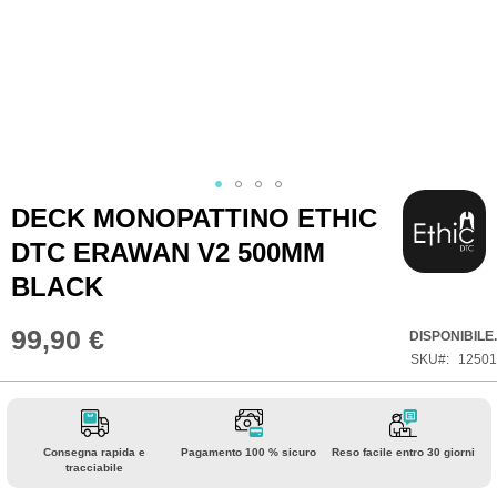
Vai
DECK MONOPATTINO ETHIC
all'inizio
DTC ERAWAN V2 500MM
della
BLACK
galleria
di
99,90 €
DISPONIBILE.
immagini
SKU
12501
Consegna rapida e
Pagamento 100 % sicuro
Reso facile entro 30 giorni
tracciabile