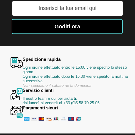
Iscriviti
alla
nostra
Newsletter:
Goditi ora
Spedizione rapida
Ogni ordine effettuato entro le 15:00 viene spedito lo stesso
giorno
Ogni ordine effettuato dopo le 15:00 viene spedito la mattina
successiva
Non spediamo il sabato né la domenica
Servizio clienti
Il nostro team è qui per aiutarti,
dal lunedì al venerdì al +33 (0)5 58 70 25 05
Pagamenti sicuri