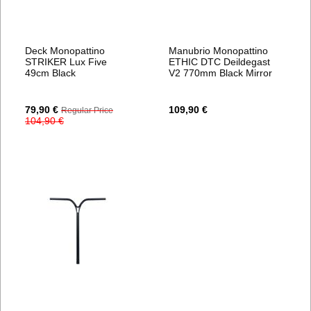
Deck Monopattino
Manubrio Monopattino
STRIKER Lux Five
ETHIC DTC Deildegast
49cm Black
V2 770mm Black Mirror
Special
79,90 €
109,90 €
Regular Price
Price
104,90 €