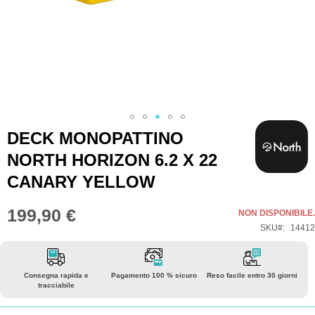
Vai
DECK MONOPATTINO
all'inizio
NORTH HORIZON 6.2 X 22
della
CANARY YELLOW
galleria
di
199,90 €
NON DISPONIBILE.
immagini
SKU
14412
Consegna rapida e
Pagamento 100 % sicuro
Reso facile entro 30 giorni
tracciabile