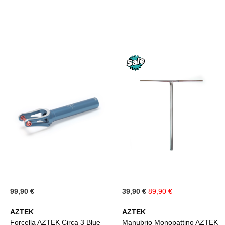
DESI
Special
99,90 €
39,90 €
89,90 €
Price
AZTEK
AZTEK
Forcella AZTEK Circa 3 Blue
Manubrio Monopattino AZTEK