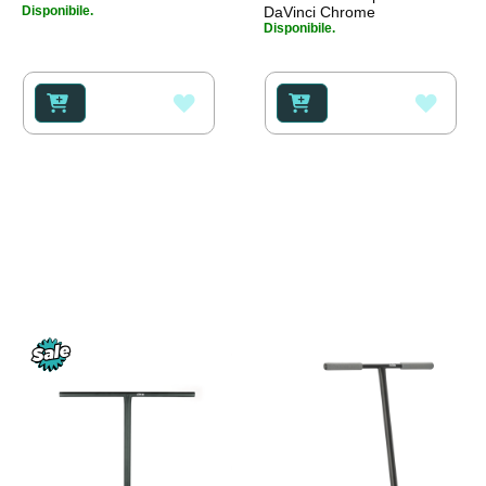
Disponibile.
DaVinci Chrome
Disponibile.
AGGIUNGI
AGGI
ALLA
ALLA
LISTA
LISTA
DESIDERI
DESI