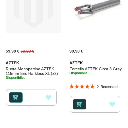
Special
59,90 €
69,90 €
99,90 €
Price
AZTEK
AZTEK
Ruote Monopattino AZTEK
Forcella AZTEK Circa 3 Gray
115mm Eric Harkless XL (x2)
Disponibile.
Disponibile.
Valutazione:
2
Recensioni
100%
AGGIUNGI
AGGI
ALLA
ALLA
LISTA
LISTA
DESIDERI