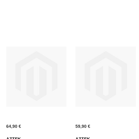
DESIDERI
DESI
64,90 €
59,90 €
AZTEK
AZTEK