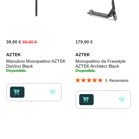
Special
39,90 €
89,90 €
179,90 €
Price
AZTEK
AZTEK
Manubrio Monopattino AZTEK
Monopattino da Freestyle
DaVinci Black
AZTEK Architect Black
Disponibile.
Disponibile.
Valutazione:
5
Recensioni
96%
AGGIUNGI
AGGI
ALLA
ALLA
LISTA
LISTA
DESIDERI
DESI