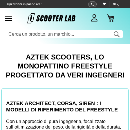
Salta
Consegna gratuita a partire da 70 €
Blog
al
Carrell
contenuto
Sea
AZTEK SCOOTERS, LO
MONOPATTINO FREESTYLE
PROGETTATO DA VERI INGEGNERI
AZTEK ARCHITECT, CORSA, SIREN : I
MODELLI DI RIFERIMENTO DEL FREESTYLE
Con un approccio di pura ingegneria, focalizzato
sull’ottimizzazione del peso, della rigidità e della durata,