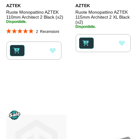
AZTEK
AZTEK
Ruote Monopattino AZTEK
Ruote Monopattino AZTEK
110mm Architect 2 Black (x2)
115mm Architect 2 XL Black
Disponibile.
(x2)
Disponibile.
Valutazione:
2
Recensioni
100%
AGGI
AGGIUNGI
ALLA
ALLA
LISTA
LISTA
DESI
DESIDERI