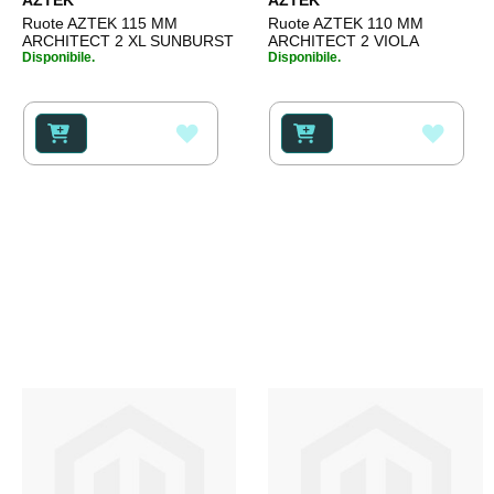
Ruote AZTEK 115 MM
Ruote AZTEK 110 MM
ARCHITECT 2 XL SUNBURST
ARCHITECT 2 VIOLA
Disponibile.
Disponibile.
AGGIUNGI
AGGI
ALLA
ALLA
LISTA
LISTA
DESIDERI
DESI