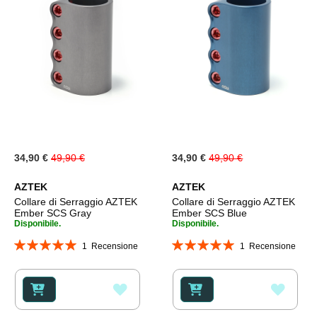
Special
Special
34,90 €
49,90 €
34,90 €
49,90 €
Price
Price
AZTEK
AZTEK
Collare di Serraggio AZTEK
Collare di Serraggio AZTEK
Ember SCS Gray
Ember SCS Blue
Disponibile.
Disponibile.
Valutazione:
Valutazione:
1
Recensione
1
Recensione
100%
100%
AGGIUNGI
AGGI
ALLA
ALLA