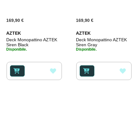
169,90 €
169,90 €
AZTEK
AZTEK
Deck Monopattino AZTEK
Deck Monopattino AZTEK
Siren Black
Siren Gray
Disponibile.
Disponibile.
AGGIUNGI
AGGI
ALLA
ALLA
LISTA
LISTA
DESIDERI
DESI