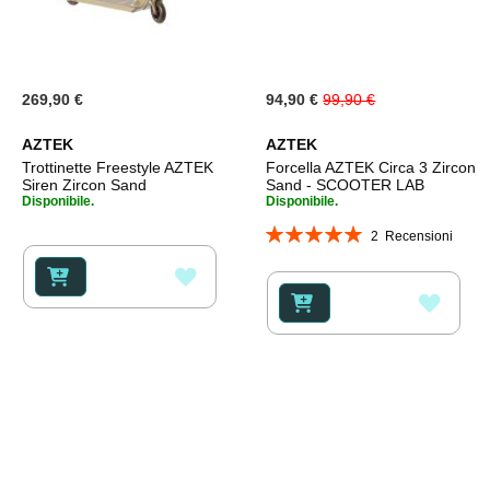
Special
269,90 €
94,90 €
99,90 €
Price
AZTEK
AZTEK
Trottinette Freestyle AZTEK
Forcella AZTEK Circa 3 Zircon
Siren Zircon Sand
Sand - SCOOTER LAB
Disponibile.
Disponibile.
Valutazione:
2
Recensioni
100%
AGGIUNGI
AGGI
ALLA
ALLA
LISTA
LISTA
DESIDERI
DESI