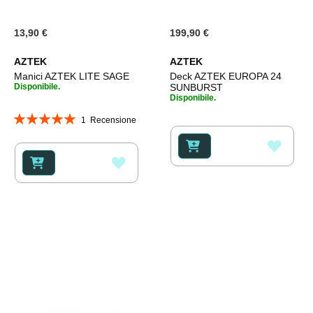
13,90 €
199,90 €
AZTEK
AZTEK
Manici AZTEK LITE SAGE
Deck AZTEK EUROPA 24
Disponibile.
SUNBURST
Disponibile.
Valutazione:
1
Recensione
100%
AGGI
AGGIUNGI
ALLA
ALLA
LISTA
LISTA
DESI
DESIDERI