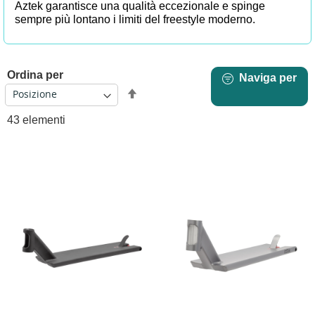
Aztek garantisce una qualità eccezionale e spinge
sempre più lontano i limiti del freestyle moderno.
Ordina per
Naviga per
Imposta
la
43
elementi
direzione
decrescente