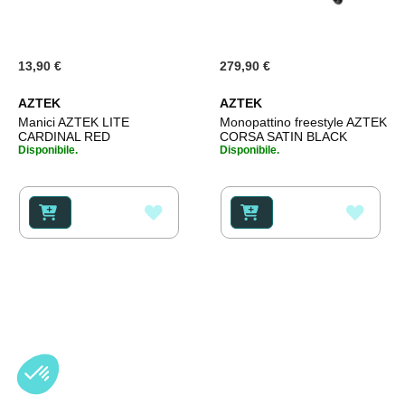
13,90 €
279,90 €
AZTEK
AZTEK
Manici AZTEK LITE
Monopattino freestyle AZTEK
CARDINAL RED
CORSA SATIN BLACK
Disponibile.
Disponibile.
AGGIUNGI
AGGI
ALLA
ALLA
LISTA
LISTA
DESIDERI
DESI