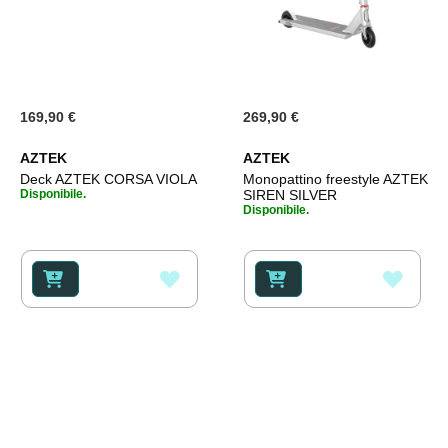
169,90 €
269,90 €
AZTEK
AZTEK
Deck AZTEK CORSA VIOLA
Monopattino freestyle AZTEK
Disponibile.
SIREN SILVER
Disponibile.
AGGIUNGI
AGGI
ALLA
ALLA
LISTA
LISTA
DESIDERI
DESI