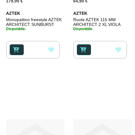
179,95 €
64,90 €
AZTEK
AZTEK
Monopattino freestyle AZTEK
Ruote AZTEK 115 MM
ARCHITECT SUNBURST
ARCHITECT 2 XL VIOLA
Disponibile.
Disponibile.
AGGIUNGI
AGGI
ALLA
ALLA
LISTA
LISTA
DESIDERI
DESI