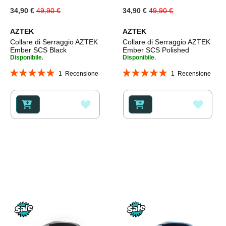
Special
Special
34,90 €
49,90 €
34,90 €
49,90 €
Price
Price
AZTEK
AZTEK
Collare di Serraggio AZTEK
Collare di Serraggio AZTEK
Ember SCS Black
Ember SCS Polished
Disponibile.
Disponibile.
Valutazione:
Valutazione:
1
Recensione
1
Recensione
100%
100%
AGGIUNGI
AGGI
ALLA
ALLA
LISTA
LISTA
DESIDERI
DESI