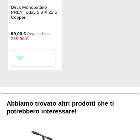
Deck Monopattino
PREY Today 5.9 X 22.5
Copper
Special
99,00 €
Regular Price
Price
219,90 €
AGGIUNGI
ALLA
LISTA
DESIDERI
Abbiamo trovato altri prodotti che ti
potrebbero interessare!