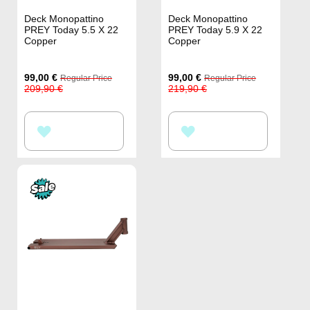
Deck Monopattino
Deck Monopattino
PREY Today 5.5 X 22
PREY Today 5.9 X 22
Copper
Copper
Special
Special
99,00 €
99,00 €
Regular Price
Regular Price
Price
Price
209,90 €
219,90 €
AGGIUNGI
AGGIUNGI
ALLA
ALLA
LISTA
LISTA
DESIDERI
DESIDERI