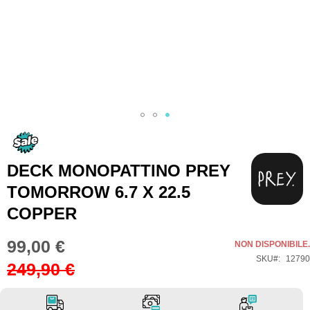
Vai
all'inizio
della
DECK MONOPATTINO PREY
galleria
TOMORROW 6.7 X 22.5
di
COPPER
immagini
99,00 €
Special
NON DISPONIBILE.
Price
SKU
12790
249,90 €