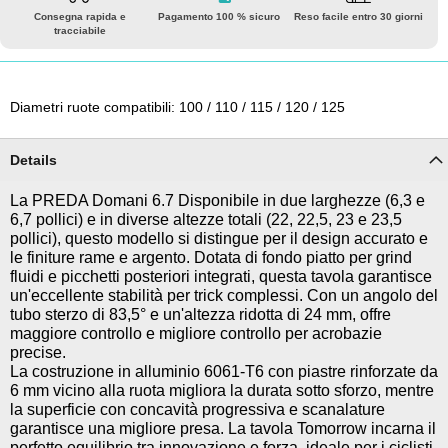
Consegna rapida e
Pagamento 100 % sicuro
Reso facile entro 30 giorni
tracciabile
Diametri ruote compatibili: 100 / 110 / 115 / 120 / 125
Details
La PREDA Domani 6.7 Disponibile in due larghezze (6,3 e
6,7 pollici) e in diverse altezze totali (22, 22,5, 23 e 23,5
pollici), questo modello si distingue per il design accurato e
le finiture rame e argento. Dotata di fondo piatto per grind
fluidi e picchetti posteriori integrati, questa tavola garantisce
un'eccellente stabilità per trick complessi. Con un angolo del
tubo sterzo di 83,5° e un'altezza ridotta di 24 mm, offre
maggiore controllo e migliore controllo per acrobazie
precise.
La costruzione in alluminio 6061-T6 con piastre rinforzate da
6 mm vicino alla ruota migliora la durata sotto sforzo, mentre
la superficie con concavità progressiva e scanalature
garantisce una migliore presa. La tavola Tomorrow incarna il
perfetto equilibrio tra innovazione e forza, ideale per i ciclisti