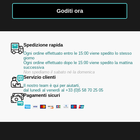
nostra
Newsletter:
Goditi ora
Spedizione rapida
Ogni ordine effettuato entro le 15:00 viene spedito lo stesso
giorno
Ogni ordine effettuato dopo le 15:00 viene spedito la mattina
successiva
Non spediamo il sabato né la domenica
Servizio clienti
Il nostro team è qui per aiutarti,
dal lunedì al venerdì al +33 (0)5 58 70 25 05
Pagamenti sicuri