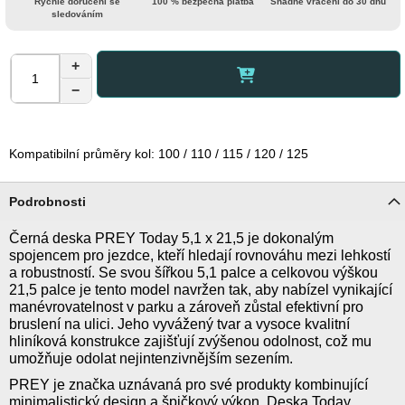
Rychlé doručení se
100 % bezpečná platba
Snadné vrácení do 30 dnů
sledováním
+
−
Kompatibilní průměry kol: 100 / 110 / 115 / 120 / 125
Podrobnosti
Černá deska PREY Today 5,1 x 21,5 je dokonalým
spojencem pro jezdce, kteří hledají rovnováhu mezi lehkostí
a robustností. Se svou šířkou 5,1 palce a celkovou výškou
21,5 palce je tento model navržen tak, aby nabízel vynikající
manévrovatelnost v parku a zároveň zůstal efektivní pro
bruslení na ulici. Jeho vyvážený tvar a vysoce kvalitní
hliníková konstrukce zajišťují zvýšenou odolnost, což mu
umožňuje odolat nejintenzivnějším sezením.
PREY je značka uznávaná pro své produkty kombinující
minimalistický design a špičkový výkon. Deska Today