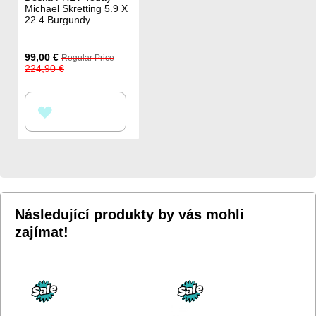
Michael Skretting 5.9 X
22.4 Burgundy
Special
99,00 €
Regular Price
Price
224,90 €
PŘIDAT
K
OBLÍBENÝM
Následující produkty by vás mohli
zajímat!