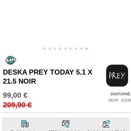
Přeskočit
na
začátek
DESKA PREY TODAY 5.1 X
galerie
21.5 NOIR
s
obrázky
99,00 €
Special
DOSTUPNÉ.
Price
SKU
11538
209,90 €