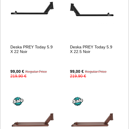
Deska PREY Today 5.9
Deska PREY Today 5.9
X 22 Noir
X 22.5 Noir
Special
Special
99,00 €
99,00 €
Regular Price
Regular Price
Price
Price
219,90 €
219,90 €