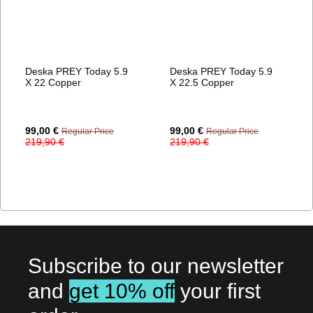
Deska PREY Today 5.9
Deska PREY Today 5.9
X 22 Copper
X 22.5 Copper
Special
Special
99,00 €
99,00 €
Regular Price
Regular Price
Price
Price
219,90 €
219,90 €
Subscribe to our newsletter
and
get 10% off
your first