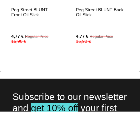
Peg Street BLUNT
Peg Street BLUNT Back
Front Oil Slick
Oil Slick
Special
Special
4,77 €
4,77 €
Regular Price
Regular Price
Price
Price
15,90 €
15,90 €
Subscribe to our newsletter
and
get 10% off
your first
order