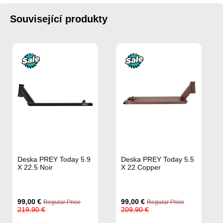
Související produkty
Deska PREY Today 5.9
Deska PREY Today 5.5
X 22.5 Noir
X 22 Copper
Special
Special
99,00 €
99,00 €
Regular Price
Regular Price
Price
Price
219,90 €
209,90 €