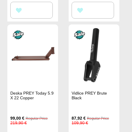
PŘIDAT
PŘIDAT
K
K
OBLÍBENÝM
OBLÍBENÝM
Deska PREY Today 5.9
Vidlice PREY Brute
X 22 Copper
Black
Special
Special
99,00 €
87,92 €
Regular Price
Regular Price
Price
Price
219,90 €
109,90 €