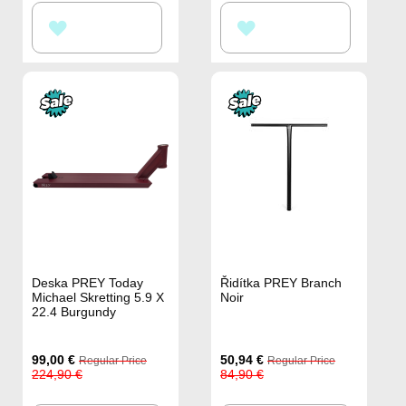
PŘIDAT
PŘIDAT
K
K
OBLÍBENÝM
OBLÍBENÝM
Deska PREY Today
Řidítka PREY Branch
Michael Skretting 5.9 X
Noir
22.4 Burgundy
Special
Special
99,00 €
50,94 €
Regular Price
Regular Price
Price
Price
224,90 €
84,90 €