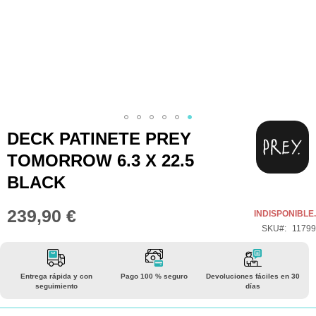
Saltar
DECK PATINETE PREY
al
TOMORROW 6.3 X 22.5
comienzo
BLACK
de
la
239,90 €
INDISPONIBLE.
galería
SKU
11799
de
imágenes
Entrega rápida y con
Pago 100 % seguro
Devoluciones fáciles en 30
seguimiento
días