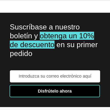
Suscríbase a nuestro
boletín y
obtenga un 10%
de descuento
en su primer
pedido
Inscríbase
a
nuestro
boletín
Disfrútelo ahora
de
noticias: