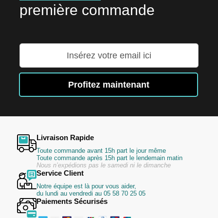
première commande
Inscription
à
notre
lettre
Profitez maintenant
d’information
:
Livraison Rapide
Toute commande avant 15h part le jour même
Toute commande après 15h part le lendemain matin
Nous n’expédions pas le samedi ni le dimanche
Service Client
Notre équipe est là pour vous aider,
du lundi au vendredi au 05 58 70 25 05
Paiements Sécurisés