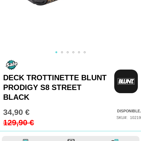
Skip
to
the
DECK TROTTINETTE BLUNT
beginning
PRODIGY S8 STREET
of
BLACK
the
images
34,90 €
Prix
DISPONIBLE.
gallery
Spécial
SKU
10219
129,90 €