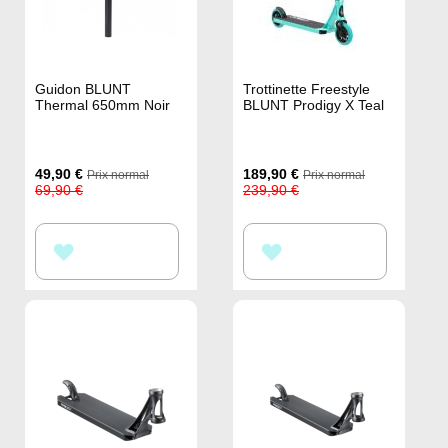
Guidon BLUNT
Trottinette Freestyle
Thermal 650mm Noir
BLUNT Prodigy X Teal
Prix
Prix
49,90 €
189,90 €
Prix normal
Prix normal
Spécial
Spécial
69,90 €
239,90 €
AJOUTER
AJOUTER
À
À
MA
MA
LISTE
LISTE
D’ENVIE
D’ENVIE