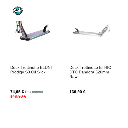
Deck Trottinette BLUNT
Deck Trottinette ETHIC
Prodigy S9 Oil Slick
DTC Pandora 520mm
Raw
Prix
74,95 €
139,90 €
Prix normal
Spécial
149,90 €