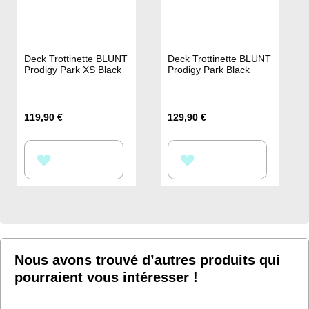
Deck Trottinette BLUNT
Deck Trottinette BLUNT
Prodigy Park XS Black
Prodigy Park Black
119,90 €
129,90 €
AJOUTER
AJOUTER
À
À
MA
MA
LISTE
LISTE
D’ENVIE
D’ENVIE
Nous avons trouvé d’autres produits qui
pourraient vous intéresser !