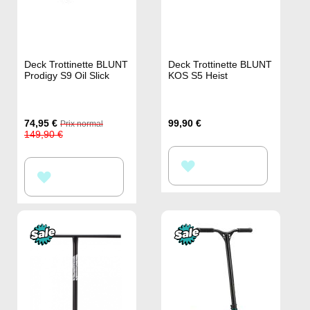
Deck Trottinette BLUNT
Deck Trottinette BLUNT
Prodigy S9 Oil Slick
KOS S5 Heist
Prix
74,95 €
99,90 €
Prix normal
Spécial
149,90 €
AJOUTER
AJOUTER
À
À
MA
MA
LISTE
LISTE
D’ENVIE
D’ENVIE