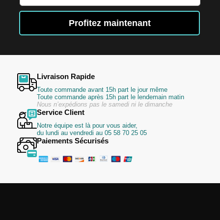
notre
lettre
Profitez maintenant
d’information
:
Livraison Rapide
Toute commande avant 15h part le jour même
Toute commande après 15h part le lendemain matin
Nous n’expédions pas le samedi ni le dimanche
Service Client
Notre équipe est là pour vous aider,
du lundi au vendredi au 05 58 70 25 05
Paiements Sécurisés