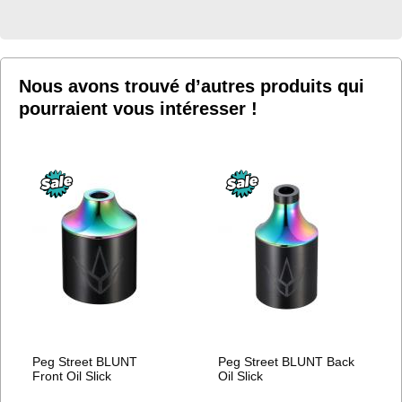
MA
LISTE
D’ENVIE
Nous avons trouvé d’autres produits qui
pourraient vous intéresser !
Peg Street BLUNT
Peg Street BLUNT Back
Front Oil Slick
Oil Slick