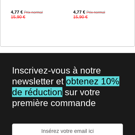
Prix
Prix
4,77 €
4,77 €
Prix normal
Prix normal
Spécial
Spécial
15,90 €
15,90 €
Inscrivez-vous à notre
newsletter et
obtenez 10%
de réduction
sur votre
première commande
Inscription
à