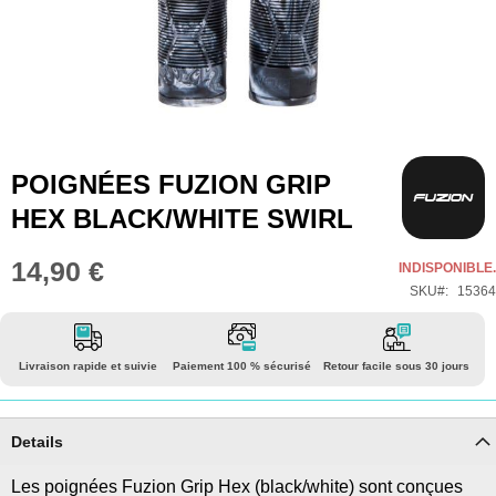
Skip
POIGNÉES FUZION GRIP
to
HEX BLACK/WHITE SWIRL
the
beginning
14,90 €
INDISPONIBLE.
of
SKU
15364
the
images
gallery
Livraison rapide et suivie
Paiement 100 % sécurisé
Retour facile sous 30 jours
Details
Les poignées Fuzion Grip Hex (black/white) sont conçues