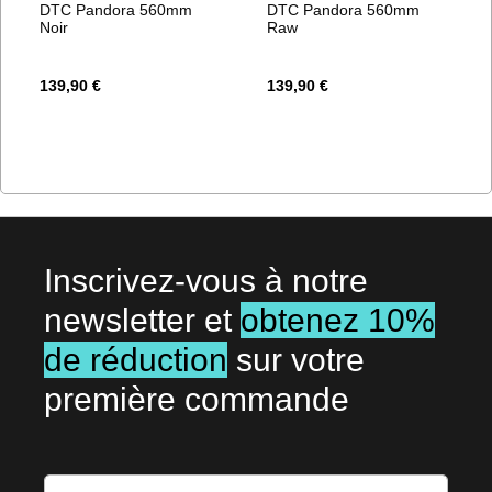
DTC Pandora 560mm
DTC Pandora 560mm
Noir
Raw
139,90 €
139,90 €
Inscrivez-vous à notre
newsletter et
obtenez 10%
de réduction
sur votre
première commande
Inscription