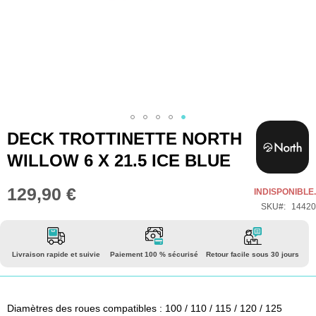
Skip
DECK TROTTINETTE NORTH
to
WILLOW 6 X 21.5 ICE BLUE
the
beginning
129,90 €
INDISPONIBLE.
of
SKU
14420
the
images
gallery
Livraison rapide et suivie
Paiement 100 % sécurisé
Retour facile sous 30 jours
Diamètres des roues compatibles : 100 / 110 / 115 / 120 / 125